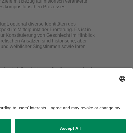
Ziele mit Bezug auf historisch verankerte
des kompositorischen Prozesses.
t, optional diverse Identitäten des
ekt im Mittelpunkt der Erörterung. Es ist in
ur Konstituierung von Geschlecht im Hinblick
etischen Ansätzen sind historische, aber
und weiblicher Singstimmen sowie ihrer
shalb sind die erhaltenen Quellen entweder der
 Aufzeichnungen geben nur einige Parameter
Arbeitsinstrument Vokalprofil eine Erforschung
durch primär philologische Grundlagen, die
utieren sind u.a. verschiedene Quellengruppen
end wirken.