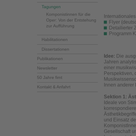
Tagungen
Komponistinnen für die
International
Oper: Von der Entstehung
Flyer (deuts
zur Aufführung
Detailierter
Programm Ka
Habilitationen
Dissertationen
Idee:
Die ausg
Publikationen
Jahren analyt
einer musikwis
Newsletter
Perspektiven, 
50 Jahre fimt
Musikwissensch
Innen anderer
Kontakt & Anfahrt
Sektion 1:
Äst
Ideale von St
korrespondiere
Ästhetikbegrif
und Einsatz de
KomponistInnen
Gesellschaft u