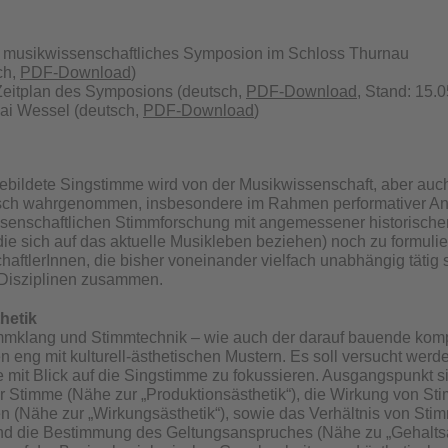
es musikwissenschaftliches Symposion im Schloss Thurnau
ch,
PDF-Download
)
 Zeitplan des Symposions (deutsch,
PDF-Download
, Stand: 15.
i Wessel (deutsch,
PDF-Download
)
ebildete Singstimme wird von der Musikwissenschaft, aber auch
isch wahrgenommen, insbesondere im Rahmen performativer An
senschaftlichen Stimmforschung mit angemessener historischer
die sich auf das aktuelle Musikleben beziehen) noch zu formuli
aftlerInnen, die bisher voneinander vielfach unabhängig tätig s
 Disziplinen zusammen.
hetik
immklang und Stimmtechnik – wie auch der darauf bauende kom
n eng mit kulturell-ästhetischen Mustern. Es soll versucht werd
fe mit Blick auf die Singstimme zu fokussieren. Ausgangspunkt 
r Stimme (Nähe zur „Produktionsästhetik“), die Wirkung von St
 (Nähe zur „Wirkungsästhetik“), sowie das Verhältnis von Sti
nd die Bestimmung des Geltungsanspruches (Nähe zu „Gehaltsäst