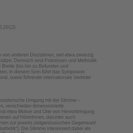
05.2012)
 von anderen Disziplinen, seit etwa zwanzig
sätze. Dennoch sind Prämissen und Methodik
 Breite (bis hin zu Befunden und
eren. In diesem Sinn führt das Symposion
ind, sowie führende internationale Vertreter
positorische Umgang mit der Stimme –
en, verschieden dimensionierte
sind etwa Motive und Orte von Hervorbringung
immen auf HörerInnen, darunter auch
mmen zur jeweils zeitgenössischen Gegenwart/
hetik“). Die Stimme interessiert dabei als