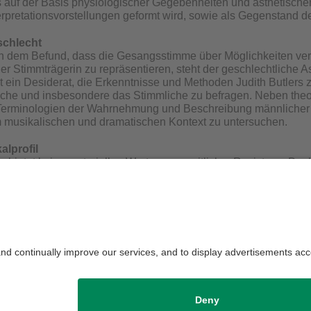
s auf der Basis physiologischer Gegebenheiten und ästhetischer 
erpretationsvorstellungen geformt wird, sowie als Gegenstand 
chlecht
dem Befund, dass die Gesangsstimme über Möglichkeiten verfüg
r Stimmträgerin zu repräsentieren, steht der geschlechtliche Asp
 ein Desiderat, die Erkenntnisse und Methoden Judith Butlers z
iche und insbesondere das Stimmliche zu befragen. Neben theor
 Terminologien der Wahrnehmung und Beschreibung männlicher 
 musikalischen und dramatischen Kontext zu untersuchen.
alprofil
g bietet keine materiellen Werte raum-zeitlicher Resistenz. De
Nachzeitigkeit des Erklingens zuzurechnen. Selbst technische
 und der Stimme wieder. Vor diesem Hintergrund fokussiert das 
risch weit zurück liegenden Aufführungen. Es konstituiert sich 
ch und individuell einer großen Variabilität unterliegen. Zu disk
tionen, die teils epochenspezifisch, teils auch epochenübergreif
die Redaktion:
Jonas Christian Würdinger