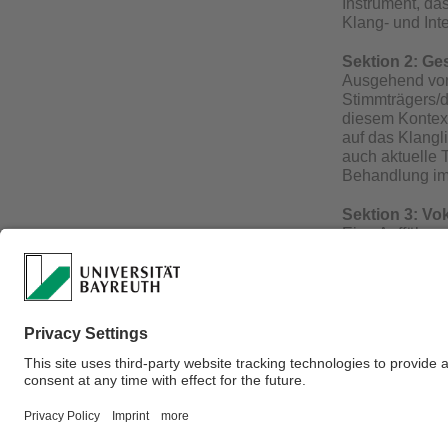
Instrument, da
Klang- und Int
Sektion 2:
Ges
Ausgehend von 
Stimmträgers/de
diesem Kontext
auf das Klangl
auch aktuelle
Behandlung im
Sektion 3: Vok
Eine Aufführun
Vor- oder der 
der Aufführung
auch von histo
zeitlich, örtli
und -konstella
Verantwortlich für 