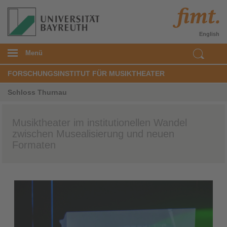
English
Menü
FORSCHUNGSINSTITUT FÜR MUSIKTHEATER
Schloss Thurnau
Musiktheater im institutionellen Wandel
zwischen Musealisierung und neuen
Formaten