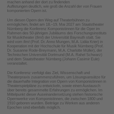
machen anhand der dort zu findenden
Auflistungen deutlich, wie groß die Anzahl der von Frauen
komponierten Opern ist.
Um diesen Opern den Weg auf Theaterbühnen zu
ermöglichen, findet am 18.–19. Mai 2027 am Staatstheater
Nürnberg die Konferenz Komponistinnen für die Oper im
Rahmen des 50-jährigen Jubiläums des Forschungsinstituts
für Musiktheater (
fimt
) der Universität Bayreuth statt. Sie
wird vom
fimt
(Prof. Dr. Anno Mungen, M.A. Lidiia Krier) in
Kooperation mit der Hochschule für Musik Nürnberg (Prof.
Dr. Susanne Rode-Breymann, M.A. Charlotte Müller), der
Technischen Universität Dortmund (M.A. Rahel Schwarz)
und dem Staatstheater Nürnberg (Johann Casimir Eule)
veranstaltet.
Die Konferenz verfolgt das Ziel, Wissenschaft und
Theaterpraxis zusammenzuführen, um Lösungsansätze für
die dauerhafte Integration von Opern von Komponistinnen in
Theaterspielpläne zu entwickeln, sowie einen Austausch
über bereits gesammelte Erfahrungen zu ermöglichen. Im
Mittelpunkt dieser Auseinandersetzung stehen historische
Opernwerke von Komponistinnen, die zwischen 1800 und
1910 geboren wurden. Beiträge zu Werken aus anderen
Epochen sind ebenfalls möglich.