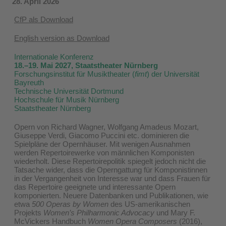
28. April 2026
CfP als Download
English version as Download
Internationale Konferenz
18.–19. Mai 2027, Staatstheater Nürnberg
Forschungsinstitut für Musiktheater (
fimt
) der Universität
Bayreuth
Technische Universität Dortmund
Hochschule für Musik Nürnberg
Staatstheater Nürnberg
Opern von Richard Wagner, Wolfgang Amadeus Mozart,
Giuseppe Verdi, Giacomo Puccini etc. dominieren die
Spielpläne der Opernhäuser. Mit wenigen Ausnahmen
werden Repertoirewerke von männlichen Komponisten
wiederholt. Diese Repertoirepolitik spiegelt jedoch nicht die
Tatsache wider, dass die Operngattung für Komponistinnen
in der Vergangenheit von Interesse war und dass Frauen für
das Repertoire geeignete und interessante Opern
komponierten. Neuere Datenbanken und Publikationen, wie
etwa
500 Operas by Women
des US-amerikanischen
Projekts
Women’s Philharmonic Advocacy
und Mary F.
McVickers Handbuch
Women Opera Composers
(2016),