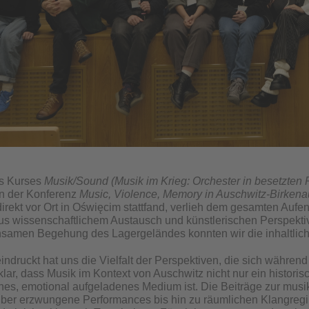
s Kurses
Musik/Sound (Musik im Krieg: Orchester in besetzten
an der Konferenz
Music, Violence, Memory in Auschwitz-Birkena
irekt vor Ort in Oświęcim stattfand, verlieh dem gesamten Aufent
s wissenschaftlichem Austausch und künstlerischen Perspektiv
nsamen Begehung des Lagergeländes konnten wir die inhaltlic
ndruckt hat uns die Vielfalt der Perspektiven, die sich während
lar, dass Musik im Kontext von Auschwitz nicht nur ein historis
hes, emotional aufgeladenes Medium ist. Die Beiträge zur musi
er erzwungene Performances bis hin zu räumlichen Klangregim