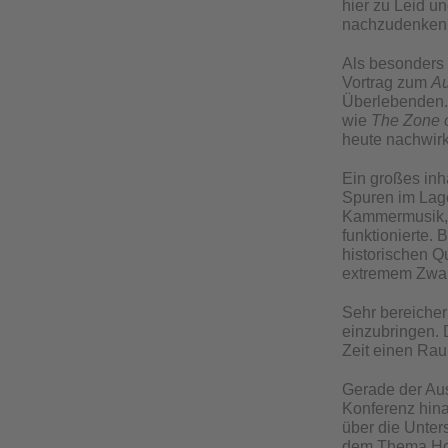
hier zu Leid un
nachzudenken
Als besonders
Vortrag zum
Au
Überlebenden. 
wie
The Zone o
heute nachwir
Ein großes inh
Spuren im Lag
Kammermusik, 
funktionierte.
historischen Q
extremem Zwang
Sehr bereiche
einzubringen. 
Zeit einen Rau
Gerade der Aus
Konferenz hina
über die Unter
dem Thema Holo