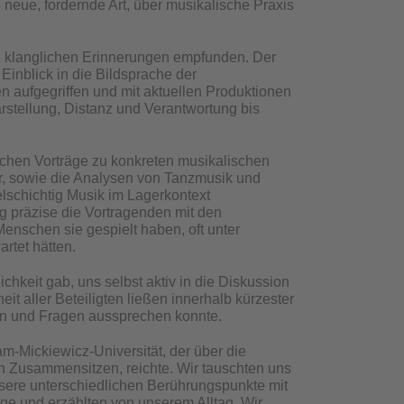
e neue, fordernde Art, über musikalische Praxis
d klanglichen Erinnerungen empfunden. Der
inblick in die Bildsprache der
 aufgegriffen und mit aktuellen Produktionen
rstellung, Distanz und Verantwortung bis
lichen Vorträge zu konkreten musikalischen
r, sowie die Analysen von Tanzmusik und
schichtig Musik im Lagerkontext
ig präzise die Vortragenden mit den
Menschen sie gespielt haben, oft unter
rtet hätten.
ichkeit gab, uns selbst aktiv in die Diskussion
t aller Beteiligten ließen innerhalb kürzester
en und Fragen aussprechen konnte.
-Mickiewicz-Universität, der über die
 Zusammensitzen, reichte. Wir tauschten uns
sere unterschiedlichen Berührungspunkte mit
ge und erzählten von unserem Alltag. Wir