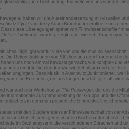
d gleichzeitig auch Trost beitrug. Für viele von uns war das ein
.
 bewegend haben wir die Auseinandersetzung mit visuellen un
schwitz Cycle
von Jerzy Adam Brandhuber eröffnete uns einen E
Dass diese Überlegungen später von Filmwissenschaftler*innen
f Interest
verknüpft wurden, zeigte uns, wie sehr Fragen von Da
ken.
altliches Highlight war für viele von uns die musikwissenschaft
er. Die Rekonstruktionen von Stücken aus dem Frauenorcheste
haben uns noch einmal bewusst gemacht, wie komplex und viel
 Besonders eindrücklich fanden wir, wie behutsam und gleichzeit
uellen umgingen. Dass Musik in Auschwitz „funktionierte“, weil 
, war eine Erkenntnis, die uns länger beschäftigte, als wir erwa
rnd war auch der Workshop zu
The Passenger
, der uns die Mögl
Die internationale Zusammensetzung der Gruppe und die Offenhei
m entstehen, in dem man persönliche Eindrücke, Unsicherheit
tausch mit den Studierenden der Filmwissenschaft von der Adam
us bis ins Hostel, beim gemeinsamen Kochen oder abendlichen
schiede im Studiensystem, die verschiedenen Sprachen und un
caust auf. Natürlich besprachen wir auch die Konferenzvorträ