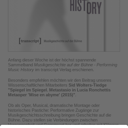
Anfang dieser Woche ist der höchst spannende
Sammelband
Musikgeschichte auf der Bühne - Performing
Music History
im transcript Verlag erschienen.
Besonders empfehlen möchten wir den Beitrag unseres
Wissenschaftlichen Mitarbeiters
Sid Wolters-Tiedge
"Spiegel im Spiegel. Metastasio in Lucia Ronchettis
Metaoper 'Mise en abyme' (2015)"
.
Ob als Oper, Musical, dramatische Montage oder
historisches Pastiche: Performative Zugänge zur
Musikgeschichtsschreibung bringen Geschichte auf die
Bühne. Dazu stellen sie Verbindungen zwischen
Vergangenheit und Gegenwart her und arbeiten mit Klängen,